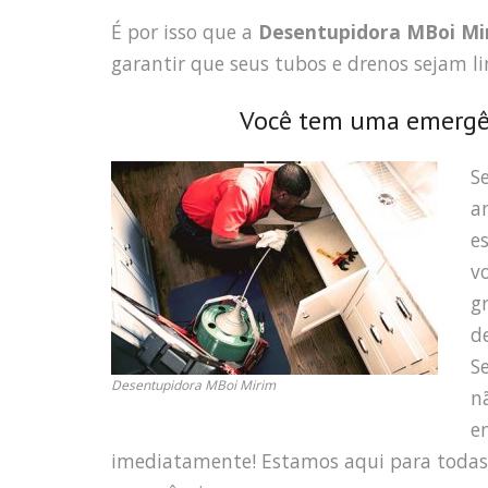
É por isso que a
Desentupidora MBoi Mi
garantir que seus tubos e drenos sejam
Você tem uma emergê
S
a
e
v
g
d
S
Desentupidora MBoi Mirim
n
e
imediatamente! Estamos aqui para toda