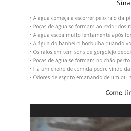
Sina
• A água começa a escorrer pelo ralo da pi
• Poças de água se formam ao redor dos ra
• A água escoa muito lentamente após fo
• A água do banheiro borbulha quando voc
• Os ralos emitem sons de gorgolejo depoi
• Poças de água se formam no chão perto 
• Há um cheiro de comida podre vindo da 
• Odores de esgoto emanando de um ou m
Como li
Tocador
de
vídeo