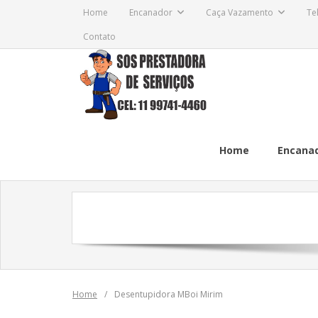
Skip
Home
Encanador
Caça Vazamento
Te
to
Contato
content
Home
Encana
Home
/
Desentupidora MBoi Mirim