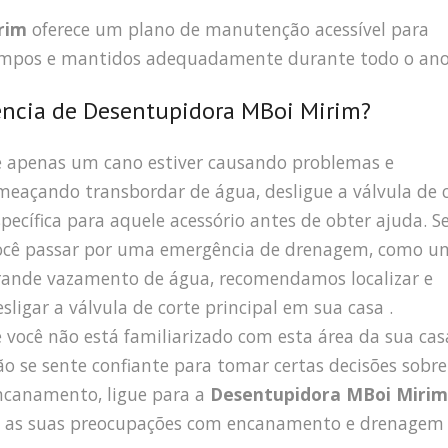
rim
oferece um plano de manutenção acessível para
 limpos e mantidos adequadamente durante todo o ano
ncia de Desentupidora MBoi Mirim?
e apenas um cano estiver causando problemas e
meaçando transbordar de água, desligue a válvula de 
specífica para aquele acessório antes de obter ajuda. S
ocê passar por uma emergência de drenagem, como u
rande vazamento de água, recomendamos localizar e
esligar a válvula de corte principal em sua casa .
e você não está familiarizado com esta área da sua cas
ão se sente confiante para tomar certas decisões sobre
ncanamento, ligue para a
Desentupidora MBoi Mirim
s as suas preocupações com encanamento e drenagem