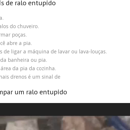
is de ralo entupido
a.
los do chuveiro.
rmar poças.
ê abre a pia.
s de ligar a máquina de lavar ou lava-louças.
da banheira ou pia.
área da pia da cozinha.
ais drenos é um sinal de
mpar um ralo entupido