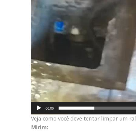
00:00
Veja como você deve tentar limpar um ra
Mirim: