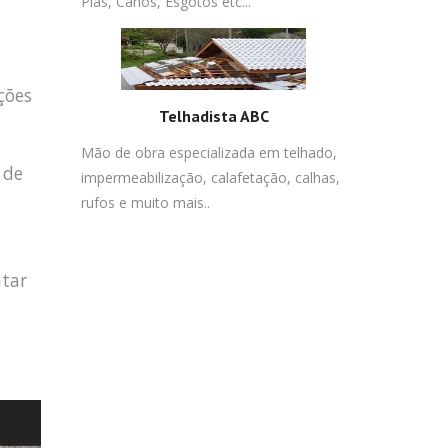
Pias, Canos, Esgotos etc...
ções
Telhadista ABC
Mão de obra especializada em telhado,
 de
impermeabilização, calafetação, calhas,
rufos e muito mais..
atar