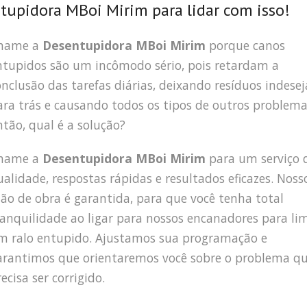
upidora MBoi Mirim para lidar com isso!
hame a
Desentupidora MBoi Mirim
porque canos
ntupidos são um incômodo sério, pois retardam a
onclusão das tarefas diárias, deixando resíduos indese
ara trás e causando todos os tipos de outros problema
ntão, qual é a solução?
hame a
Desentupidora MBoi Mirim
para um serviço 
ualidade, respostas rápidas e resultados eficazes. Noss
ão de obra é garantida, para que você tenha total
ranquilidade ao ligar para nossos encanadores para li
m ralo entupido. Ajustamos sua programação e
arantimos que orientaremos você sobre o problema q
ecisa ser corrigido.