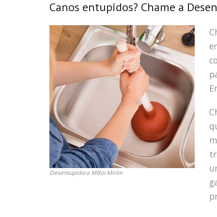
Canos entupidos? Chame a Desent
C
e
c
p
E
C
q
m
t
u
Desentupidora MBoi Mirim
g
pr