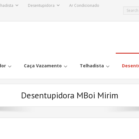
lhadista
Desentupidora
Ar Condicionado
dor
Caça Vazamento
Telhadista
Desent
Desentupidora MBoi Mirim