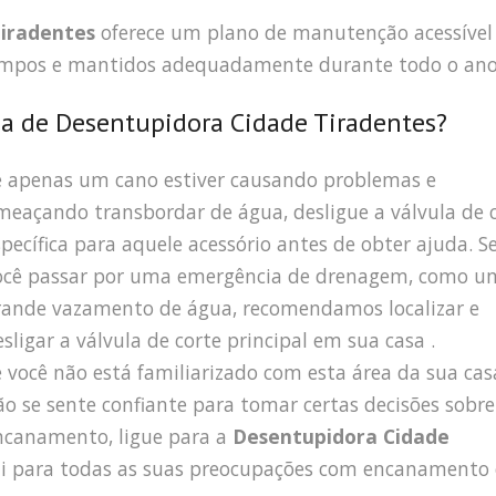
iradentes
oferece um plano de manutenção acessível
 limpos e mantidos adequadamente durante todo o ano
 de Desentupidora Cidade Tiradentes?
e apenas um cano estiver causando problemas e
meaçando transbordar de água, desligue a válvula de 
specífica para aquele acessório antes de obter ajuda. S
ocê passar por uma emergência de drenagem, como u
rande vazamento de água, recomendamos localizar e
esligar a válvula de corte principal em sua casa .
e você não está familiarizado com esta área da sua cas
ão se sente confiante para tomar certas decisões sobre
ncanamento, ligue para a
Desentupidora Cidade
 para todas as suas preocupações com encanamento 