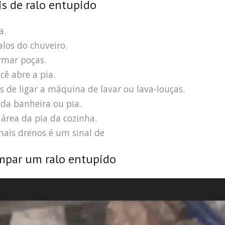
is de ralo entupido
a.
los do chuveiro.
rmar poças.
ê abre a pia.
s de ligar a máquina de lavar ou lava-louças.
da banheira ou pia.
área da pia da cozinha.
ais drenos é um sinal de
mpar um ralo entupido