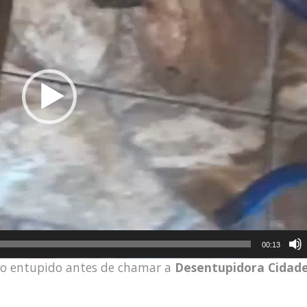
00:13
lo entupido antes de chamar a
Desentupidora Cidad