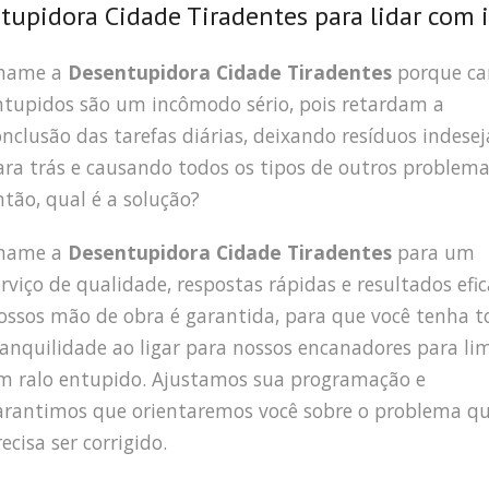
upidora Cidade Tiradentes para lidar com i
hame a
Desentupidora Cidade Tiradentes
porque ca
ntupidos são um incômodo sério, pois retardam a
onclusão das tarefas diárias, deixando resíduos indese
ara trás e causando todos os tipos de outros problema
ntão, qual é a solução?
hame a
Desentupidora Cidade Tiradentes
para um
erviço de qualidade, respostas rápidas e resultados efic
ossos mão de obra é garantida, para que você tenha t
ranquilidade ao ligar para nossos encanadores para li
m ralo entupido. Ajustamos sua programação e
arantimos que orientaremos você sobre o problema q
ecisa ser corrigido.