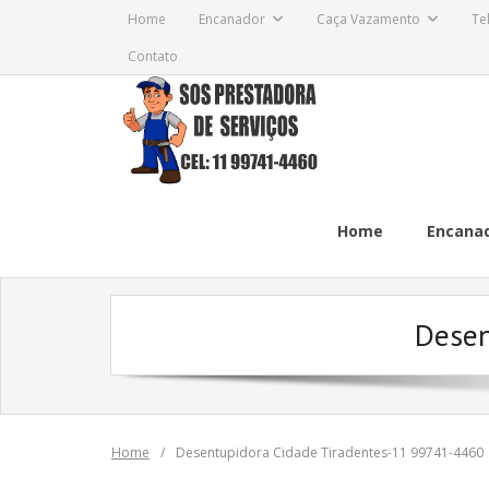
Skip
Home
Encanador
Caça Vazamento
Te
to
Contato
content
Home
Encana
Desen
Home
/
Desentupidora Cidade Tiradentes-11 99741-4460