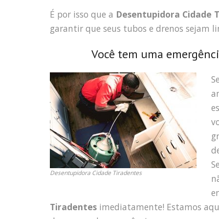
É por isso que a
Desentupidora Cidade T
garantir que seus tubos e drenos sejam
Você tem uma emergência
S
a
e
v
g
d
S
Desentupidora Cidade Tiradentes
n
e
Tiradentes
imediatamente! Estamos aqui