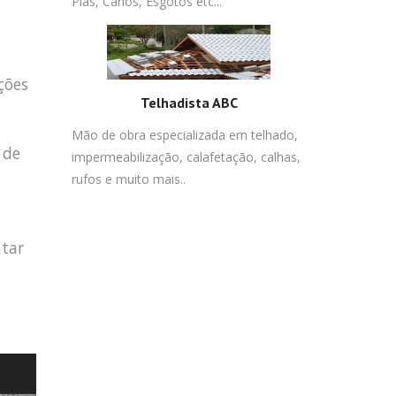
Pias, Canos, Esgotos etc...
ções
Telhadista ABC
Mão de obra especializada em telhado,
 de
impermeabilização, calafetação, calhas,
rufos e muito mais..
atar