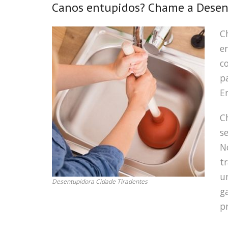
Canos entupidos? Chame a Desent
C
e
c
p
E
C
s
N
t
u
Desentupidora Cidade Tiradentes
g
pr