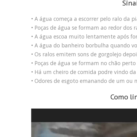
Sina
• A água começa a escorrer pelo ralo da pi
• Poças de água se formam ao redor dos ra
• A água escoa muito lentamente após fo
• A água do banheiro borbulha quando voc
• Os ralos emitem sons de gorgolejo depoi
• Poças de água se formam no chão perto 
• Há um cheiro de comida podre vindo da 
• Odores de esgoto emanando de um ou m
Como li
Tocador
de
vídeo