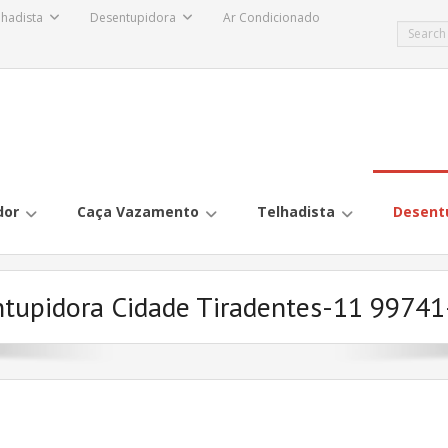
lhadista
Desentupidora
Ar Condicionado
dor
Caça Vazamento
Telhadista
Desent
tupidora Cidade Tiradentes-11 9974