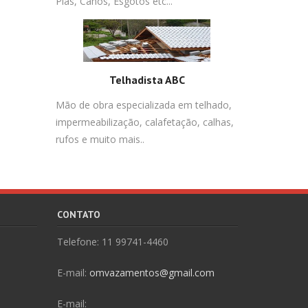
Pias, Canos, Esgotos etc...
Telhadista ABC
Mão de obra especializada em telhado,
impermeabilização, calafetação, calhas,
rufos e muito mais..
CONTATO
Telefone: 11 99741-4460
E-mail:
omvazamentos@gmail.com
E-mail: