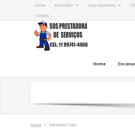
Skip
Home
Encanador
Caça Vazamento
Te
to
Contato
content
Home
Encana
Home
/
Telhadista Cotia