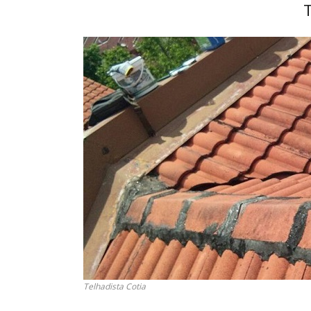
T
Telhadista Cotia