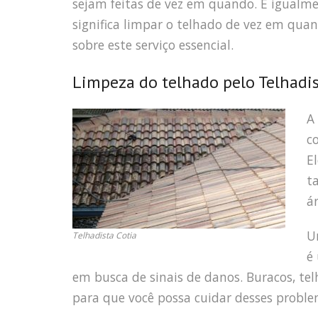
sejam feitas de vez em quando. É igualme
significa limpar o telhado de vez em quan
sobre este serviço essencial.
Limpeza do telhado pelo Telhadis
A
c
E
t
á
U
Telhadista Cotia
é
em busca de sinais de danos. Buracos, te
para que você possa cuidar desses proble