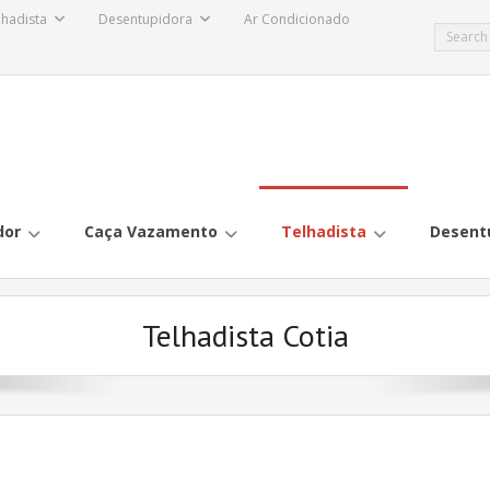
lhadista
Desentupidora
Ar Condicionado
dor
Caça Vazamento
Telhadista
Desent
Telhadista Cotia