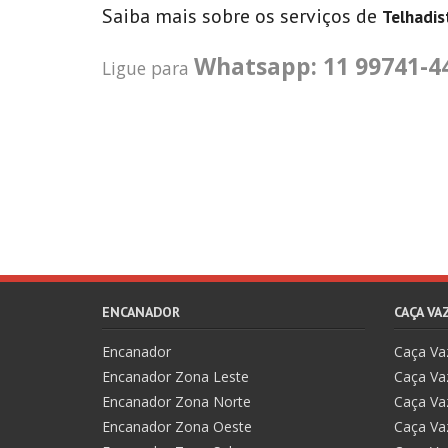
Saiba mais sobre os serviços de
Telhadis
Whatsapp: 11 99741-4
Ligue para
ENCANADOR
CAÇA V
Encanador
Caça V
Encanador Zona Leste
Caça Va
Encanador Zona Norte
Caça Va
Encanador Zona Oeste
Caça Va