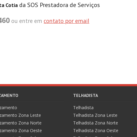
da SOS Prestadora de Serviços
ta Cotia
460
ou entre em
contato por email
AZAMENTO
TELHADISTA
azamento
Telhadista
zamento Zona Leste
Telhadista Zona Leste
zamento Zona Norte
Telhadista Zona Norte
zamento Zona Oeste
Telhadista Zona Oeste