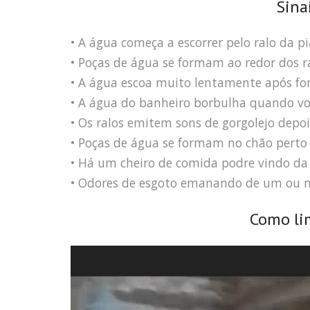
Sina
• A água começa a escorrer pelo ralo da pi
• Poças de água se formam ao redor dos ra
• A água escoa muito lentamente após fo
• A água do banheiro borbulha quando voc
• Os ralos emitem sons de gorgolejo depoi
• Poças de água se formam no chão perto 
• Há um cheiro de comida podre vindo da 
• Odores de esgoto emanando de um ou m
Como li
Tocador
de
vídeo