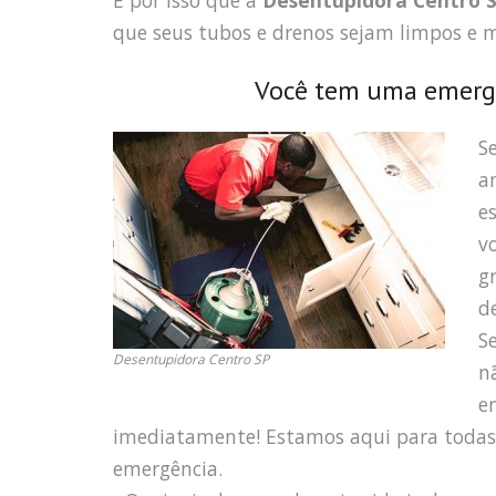
É por isso que a
Desentupidora Centro 
que seus tubos e drenos sejam limpos e
Você tem uma emergê
S
a
e
v
g
d
S
Desentupidora Centro SP
n
e
imediatamente! Estamos aqui para toda
emergência.