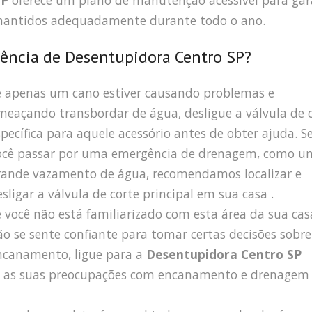
SP
oferece um plano de manutenção acessível para gar
 mantidos adequadamente durante todo o ano.
ncia de Desentupidora Centro SP?
e apenas um cano estiver causando problemas e
meaçando transbordar de água, desligue a válvula de 
specífica para aquele acessório antes de obter ajuda. S
ocê passar por uma emergência de drenagem, como u
rande vazamento de água, recomendamos localizar e
esligar a válvula de corte principal em sua casa .
e você não está familiarizado com esta área da sua cas
ão se sente confiante para tomar certas decisões sobre
ncanamento, ligue para a
Desentupidora Centro SP
s as suas preocupações com encanamento e drenagem