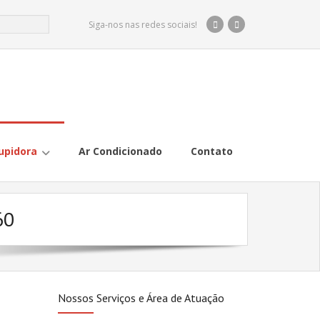
Siga-nos nas redes sociais!
upidora
Ar Condicionado
Contato
60
Nossos Serviços e Área de Atuação