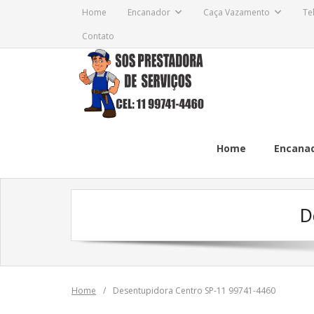
Skip
Home
Encanador
Caça Vazamento
Te
to
Contato
content
Home
Encana
D
Home
/
Desentupidora Centro SP-11 99741-4460