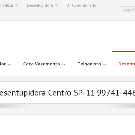
lhadista
Desentupidora
Ar Condicionado
dor
Caça Vazamento
Telhadista
Desent
esentupidora Centro SP-11 99741-44