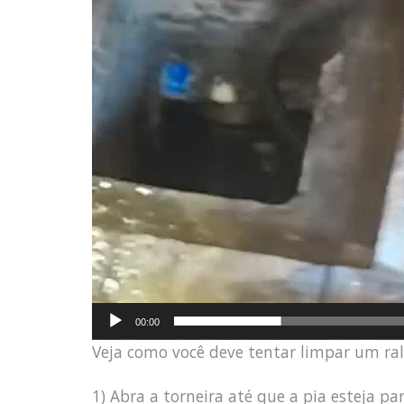
00:00
Veja como você deve tentar limpar um ra
1) Abra a torneira até que a pia esteja p