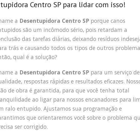
upidora Centro SP para lidar com isso!
hame a
Desentupidora Centro SP
porque canos
ntupidos são um incômodo sério, pois retardam a
onclusão das tarefas diárias, deixando resíduos indese
ara trás e causando todos os tipos de outros problema
ntão, qual é a solução?
hame a
Desentupidora Centro SP
para um serviço de
ualidade, respostas rápidas e resultados eficazes. Noss
ão de obra é garantida, para que você tenha total
ranquilidade ao ligar para nossos encanadores para li
m ralo entupido. Ajustamos sua programação e
arantimos que orientaremos você sobre o problema q
ecisa ser corrigido.