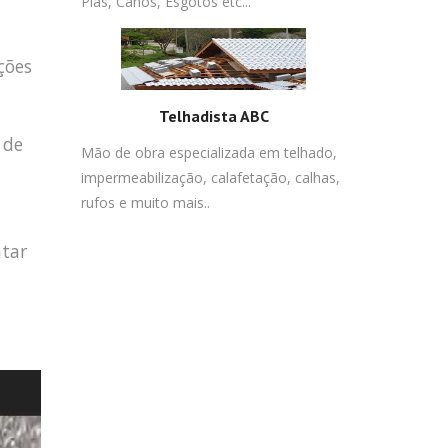
Pias, Canos, Esgotos etc...
ções
Telhadista ABC
 de
Mão de obra especializada em telhado,
impermeabilização, calafetação, calhas,
rufos e muito mais..
atar