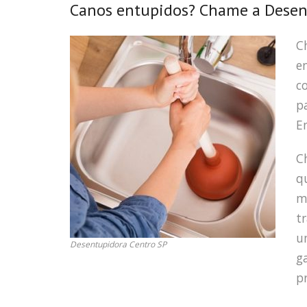
Canos entupidos? Chame a Desent
C
e
c
p
E
C
q
m
t
u
Desentupidora Centro SP
g
pr