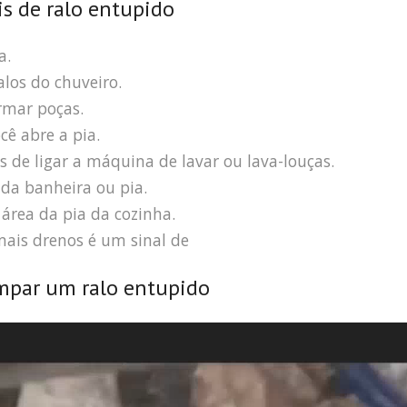
is de ralo entupido
a.
los do chuveiro.
rmar poças.
ê abre a pia.
s de ligar a máquina de lavar ou lava-louças.
da banheira ou pia.
área da pia da cozinha.
ais drenos é um sinal de
mpar um ralo entupido