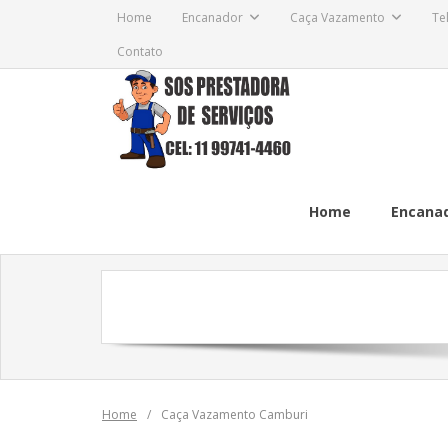
Skip
Home
Encanador
Caça Vazamento
Te
to
Contato
content
Home
Encana
Home
/
Caça Vazamento Camburi