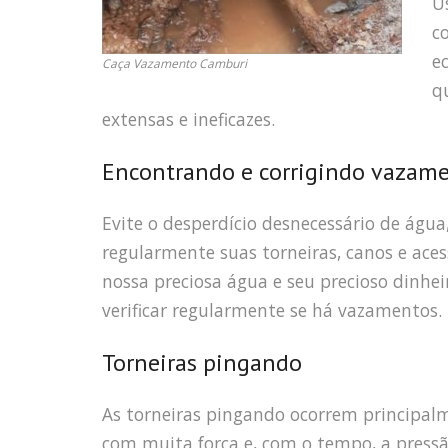
U
c
e
Caça Vazamento Camburi
q
extensas e ineficazes.
Encontrando e corrigindo vazam
Evite o desperdício desnecessário de água
regularmente suas torneiras, canos e ace
nossa preciosa água e seu precioso dinh
verificar regularmente se há vazamentos.
Torneiras pingando
As torneiras pingando ocorrem principal
com muita força e, com o tempo, a pressã