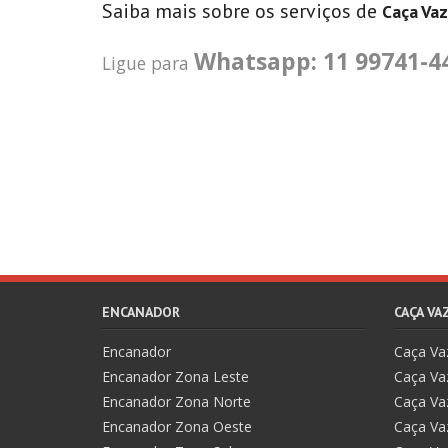
Saiba mais sobre os serviços de
Caça Va
Whatsapp: 11 99741-4
Ligue para
ENCANADOR
CAÇA V
Encanador
Caça V
Encanador Zona Leste
Caça Va
Encanador Zona Norte
Caça Va
Encanador Zona Oeste
Caça Va