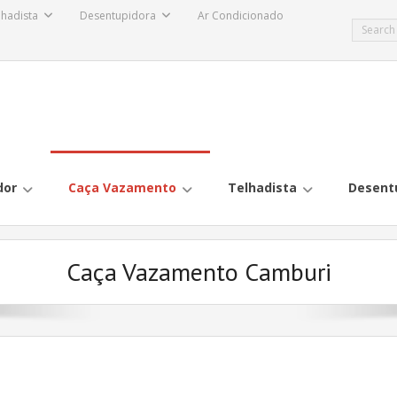
lhadista
Desentupidora
Ar Condicionado
dor
Caça Vazamento
Telhadista
Desent
Caça Vazamento Camburi