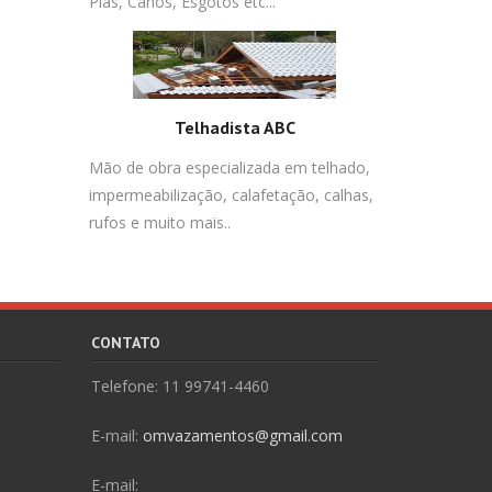
Pias, Canos, Esgotos etc...
Telhadista ABC
Mão de obra especializada em telhado,
impermeabilização, calafetação, calhas,
rufos e muito mais..
CONTATO
Telefone: 11 99741-4460
E-mail:
omvazamentos@gmail.com
E-mail: