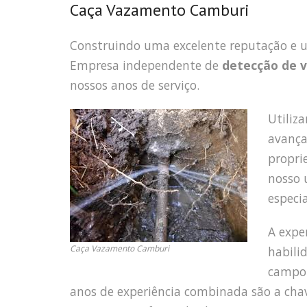
Caça Vazamento Camburi
Construindo uma excelente reputação e
Empresa independente de
detecção de 
nossos anos de serviço.
Utiliz
avança
propri
nosso 
especi
A expe
Caça Vazamento Camburi
habili
campo 
anos de experiência combinada são a cha