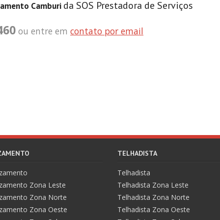
da SOS Prestadora de Serviços
zamento Camburi
460
ou entre em
contato por email
AZAMENTO
TELHADISTA
azamento
Telhadista
zamento Zona Leste
Telhadista Zona Leste
zamento Zona Norte
Telhadista Zona Norte
zamento Zona Oeste
Telhadista Zona Oeste