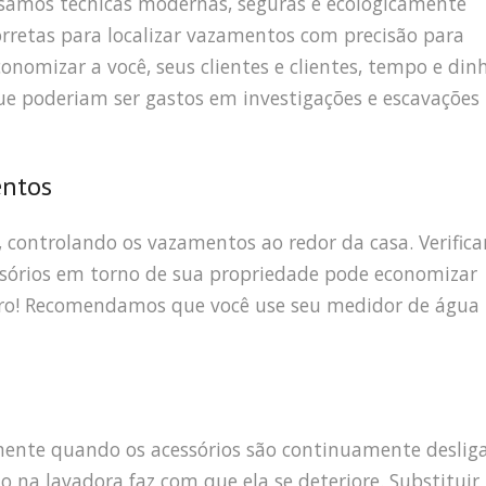
samos técnicas modernas, seguras e ecologicamente
orretas para localizar vazamentos com precisão para
conomizar a você, seus clientes e clientes, tempo e din
ue poderiam ser gastos em investigações e escavações
entos
, controlando os vazamentos ao redor da casa. Verifica
ssórios em torno de sua propriedade pode economizar
eiro! Recomendamos que você use seu medidor de água
mente quando os acessórios são continuamente deslig
o na lavadora faz com que ela se deteriore. Substitui