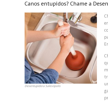
Canos entupidos? Chame a Desentu
C
e
c
p
E
C
q
m
t
u
Desentupidora Salesópolis
g
pr