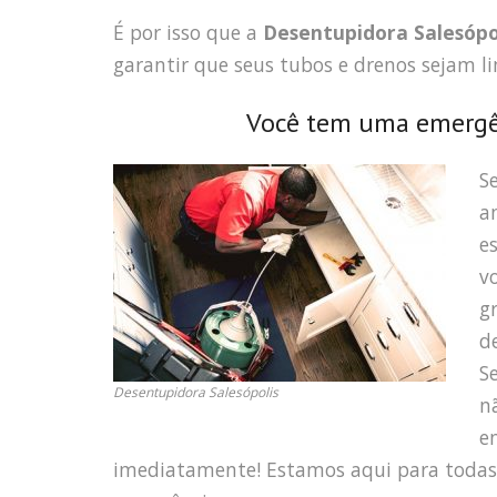
É por isso que a
Desentupidora Salesópo
garantir que seus tubos e drenos sejam
Você tem uma emergên
S
a
e
v
g
d
S
Desentupidora Salesópolis
n
e
imediatamente! Estamos aqui para toda