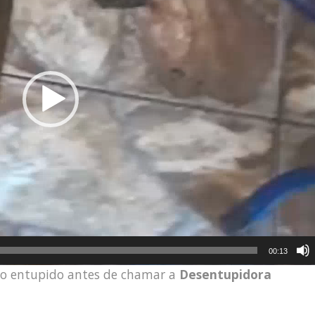
00:13
lo entupido antes de chamar a
Desentupidora