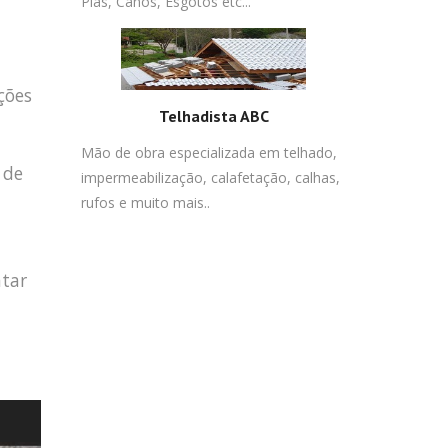
Pias, Canos, Esgotos etc...
ções
Telhadista ABC
Mão de obra especializada em telhado,
 de
impermeabilização, calafetação, calhas,
rufos e muito mais..
atar