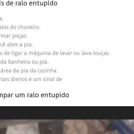
is de ralo entupido
a.
los do chuveiro.
rmar poças.
ê abre a pia.
s de ligar a máquina de lavar ou lava-louças.
da banheira ou pia.
área da pia da cozinha.
ais drenos é um sinal de
mpar um ralo entupido