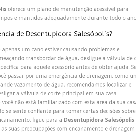
lis
oferece um plano de manutenção acessível para
 limpos e mantidos adequadamente durante todo o ano
cia de Desentupidora Salesópolis?
e apenas um cano estiver causando problemas e
meaçando transbordar de água, desligue a válvula de 
specífica para aquele acessório antes de obter ajuda. S
ocê passar por uma emergência de drenagem, como u
rande vazamento de água, recomendamos localizar e
esligar a válvula de corte principal em sua casa .
e você não está familiarizado com esta área da sua cas
ão se sente confiante para tomar certas decisões sobre
ncanamento, ligue para a
Desentupidora Salesópolis
s as suas preocupações com encanamento e drenagem