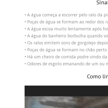
Sina
• A água começa a escorrer pelo ralo da pi
• Poças de água se formam ao redor dos ra
• A água escoa muito lentamente após fo
• A água do banheiro borbulha quando voc
• Os ralos emitem sons de gorgolejo depoi
• Poças de água se formam no chão perto 
• Há um cheiro de comida podre vindo da 
• Odores de esgoto emanando de um ou m
Como li
Tocador
de
vídeo