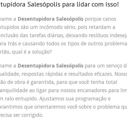
pidora Salesópolis para lidar com isso!
hame a
Desentupidora Salesópolis
porque canos
ntupidos são um incômodo sério, pois retardam a
onclusão das tarefas diárias, deixando resíduos indese
ara trás e causando todos os tipos de outros problema
ntão, qual é a solução?
hame a
Desentupidora Salesópolis
para um serviço d
ualidade, respostas rápidas e resultados eficazes. Noss
ão de obra é garantida, para que você tenha total
ranquilidade ao ligar para nossos encanadores para li
m ralo entupido. Ajustamos sua programação e
arantimos que orientaremos você sobre o problema q
ecisa ser corrigido.