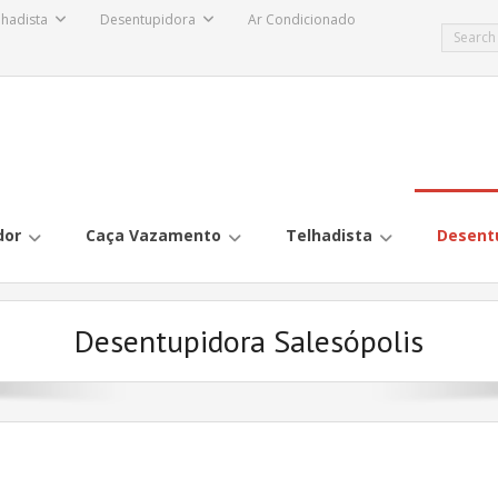
lhadista
Desentupidora
Ar Condicionado
dor
Caça Vazamento
Telhadista
Desent
Desentupidora Salesópolis