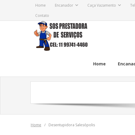
Skip
Home
Encanador
Caça Vazamento
Te
to
Contato
content
Home
Encana
Home
/
Desentupidora Salesópolis