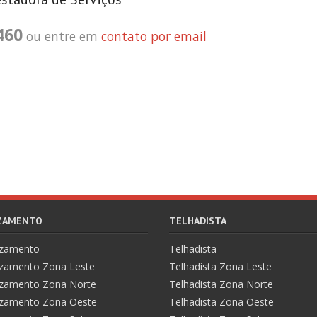
460
ou entre em
contato por email
AZAMENTO
TELHADISTA
azamento
Telhadista
zamento Zona Leste
Telhadista Zona Leste
zamento Zona Norte
Telhadista Zona Norte
zamento Zona Oeste
Telhadista Zona Oeste