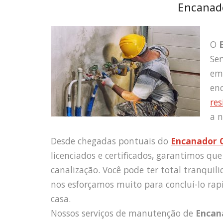
Encanado
O
Ser
em
en
res
a n
Desde chegadas pontuais do
Encanador C
licenciados e certificados, garantimos que
canalização. Você pode ter total tranquil
nos esforçamos muito para concluí-lo rap
casa.
Nossos serviços de manutenção de
Encan