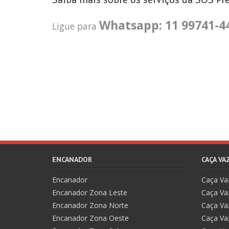
Whatsapp: 11 99741-4
Ligue para
ENCANADOR
CAÇA V
Encanador
Caça V
Encanador Zona Leste
Caça Va
Encanador Zona Norte
Caça Va
Encanador Zona Oeste
Caça Va