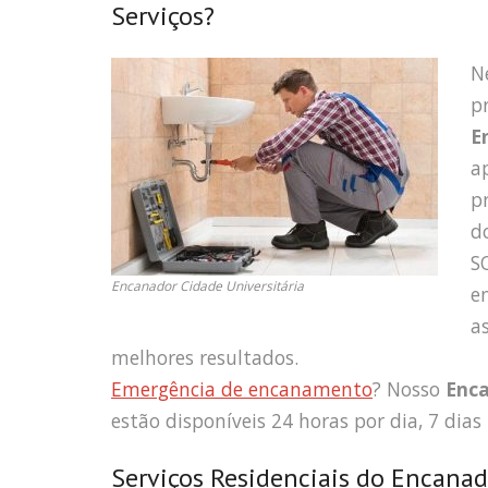
Serviços?
N
p
E
a
p
d
S
Encanador Cidade Universitária
e
a
melhores resultados.
Emergência de encanamento
? Nosso
Enca
estão disponíveis 24 horas por dia, 7 dias
Serviços Residenciais do Encanad