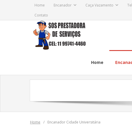
Skip
Home
Encanador
Caça Vazamento
Te
to
Contato
content
Home
Encana
Home
/
Encanador Cidade Universitária