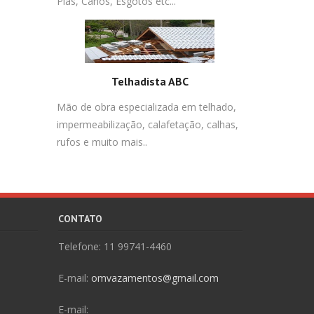
Pias, Canos, Esgotos etc...
Telhadista ABC
Mão de obra especializada em telhado,
impermeabilização, calafetação, calhas,
rufos e muito mais..
CONTATO
Telefone: 11 99741-4460
E-mail:
omvazamentos@gmail.com
E-mail: