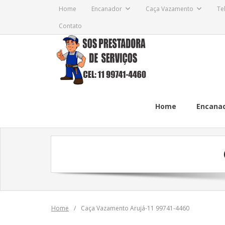
Skip
Home
Encanador
Caça Vazamento
Te
to
Contato
content
Home
Encana
Home
/
Caça Vazamento Arujá-11 99741-4460