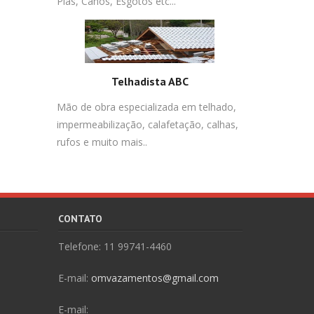
Pias, Canos, Esgotos etc...
Telhadista ABC
Mão de obra especializada em telhado,
impermeabilização, calafetação, calhas,
rufos e muito mais..
CONTATO
Telefone: 11 99741-4460
E-mail:
omvazamentos@gmail.com
E-mail: