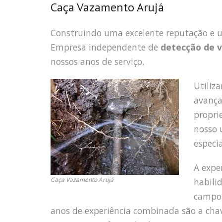
Caça Vazamento Arujá
Construindo uma excelente reputação e
Empresa independente de
detecção de 
nossos anos de serviço.
Utiliz
avança
propri
nosso 
especi
A expe
Caça Vazamento Arujá
habili
campo 
anos de experiência combinada são a cha