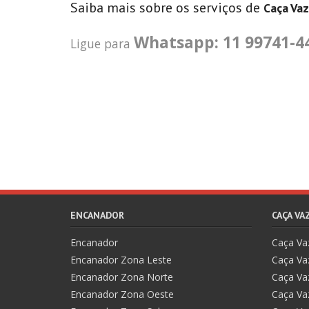
Saiba mais sobre os serviços de
Caça Va
Whatsapp: 11 99741-4
Ligue para
ENCANADOR
CAÇA V
Encanador
Caça V
Encanador Zona Leste
Caça Va
Encanador Zona Norte
Caça Va
Encanador Zona Oeste
Caça Va