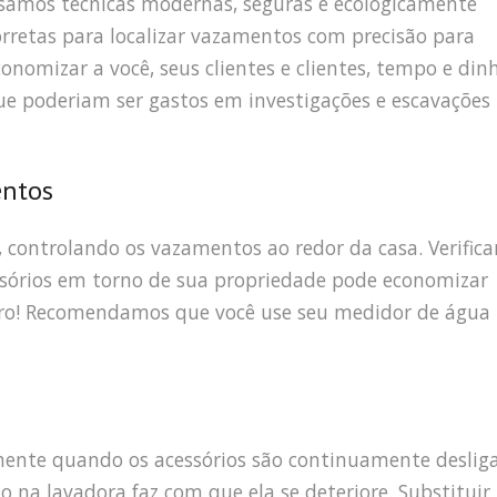
samos técnicas modernas, seguras e ecologicamente
orretas para localizar vazamentos com precisão para
conomizar a você, seus clientes e clientes, tempo e din
ue poderiam ser gastos em investigações e escavações
entos
, controlando os vazamentos ao redor da casa. Verifica
ssórios em torno de sua propriedade pode economizar
eiro! Recomendamos que você use seu medidor de água
mente quando os acessórios são continuamente deslig
o na lavadora faz com que ela se deteriore. Substitui