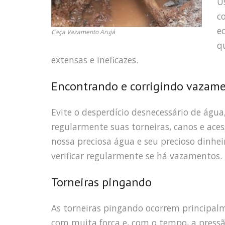
U
c
e
Caça Vazamento Arujá
q
extensas e ineficazes.
Encontrando e corrigindo vazam
Evite o desperdício desnecessário de água
regularmente suas torneiras, canos e ace
nossa preciosa água e seu precioso dinh
verificar regularmente se há vazamentos.
Torneiras pingando
As torneiras pingando ocorrem principal
com muita força e, com o tempo, a pressã