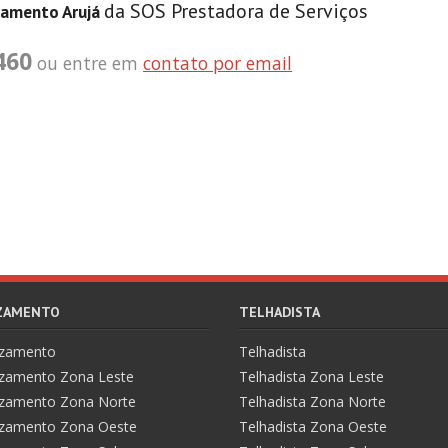
da SOS Prestadora de Serviços
zamento Arujá
460
ou entre em
contato por email
AZAMENTO
TELHADISTA
azamento
Telhadista
zamento Zona Leste
Telhadista Zona Leste
zamento Zona Norte
Telhadista Zona Norte
zamento Zona Oeste
Telhadista Zona Oeste