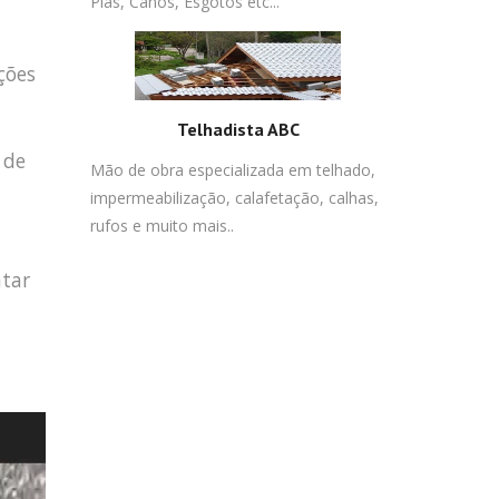
Pias, Canos, Esgotos etc...
ções
Telhadista ABC
 de
Mão de obra especializada em telhado,
impermeabilização, calafetação, calhas,
rufos e muito mais..
atar