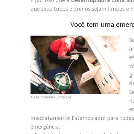
É por isso que a
Desentupidora Zona Sul
que seus tubos e drenos sejam limpos e
Você tem uma emerg
S
a
e
v
g
d
S
Desentupidora Zona Sul
n
e
imediatamente! Estamos aqui para toda
emergência.