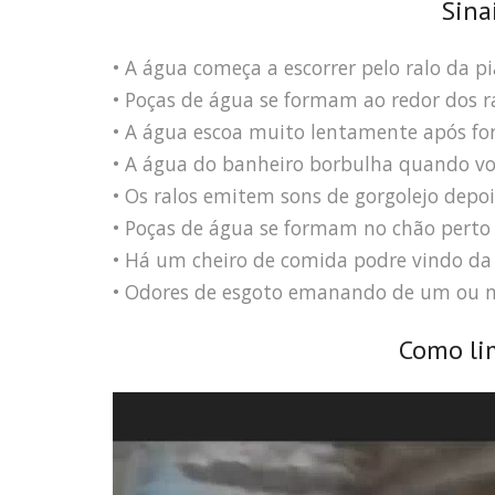
Sina
• A água começa a escorrer pelo ralo da pi
• Poças de água se formam ao redor dos ra
• A água escoa muito lentamente após fo
• A água do banheiro borbulha quando voc
• Os ralos emitem sons de gorgolejo depoi
• Poças de água se formam no chão perto 
• Há um cheiro de comida podre vindo da 
• Odores de esgoto emanando de um ou m
Como li
Tocador
de
vídeo