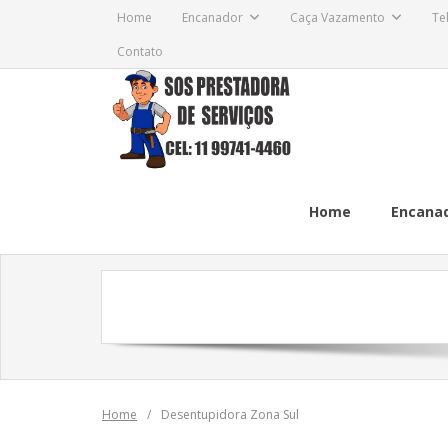
Skip
Home
Encanador
Caça Vazamento
Te
to
Contato
content
Home
Encana
Home
/
Desentupidora Zona Sul