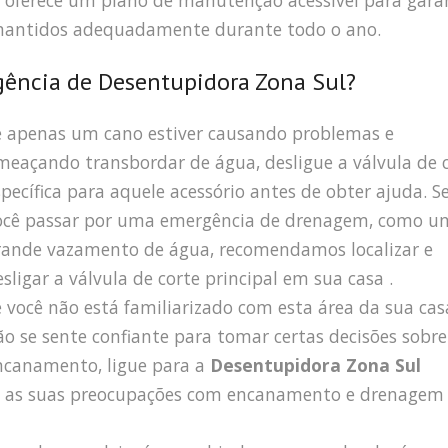
oferece um plano de manutenção acessível para gara
 mantidos adequadamente durante todo o ano.
ência de Desentupidora Zona Sul?
e apenas um cano estiver causando problemas e
meaçando transbordar de água, desligue a válvula de 
specífica para aquele acessório antes de obter ajuda. S
ocê passar por uma emergência de drenagem, como u
rande vazamento de água, recomendamos localizar e
esligar a válvula de corte principal em sua casa .
e você não está familiarizado com esta área da sua cas
ão se sente confiante para tomar certas decisões sobre
ncanamento, ligue para a
Desentupidora Zona Sul
s as suas preocupações com encanamento e drenagem