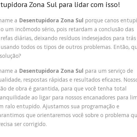
upidora Zona Sul para lidar com isso!
hame a
Desentupidora Zona Sul
porque canos entup
ão um incômodo sério, pois retardam a conclusão das
arefas diárias, deixando resíduos indesejados para trás
ausando todos os tipos de outros problemas. Então, qu
 solução?
hame a
Desentupidora Zona Sul
para um serviço de
ualidade, respostas rápidas e resultados eficazes. Noss
ão de obra é garantida, para que você tenha total
ranquilidade ao ligar para nossos encanadores para li
m ralo entupido. Ajustamos sua programação e
arantimos que orientaremos você sobre o problema q
ecisa ser corrigido.