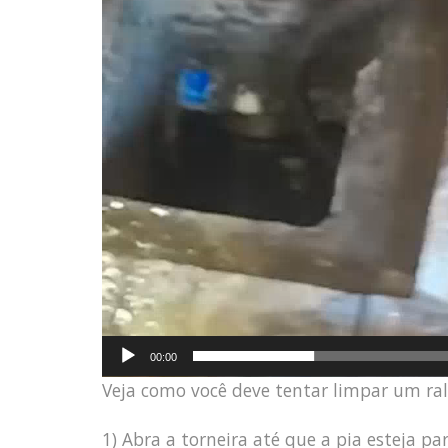
00:00
Veja como você deve tentar limpar um ra
1) Abra a torneira até que a pia esteja p