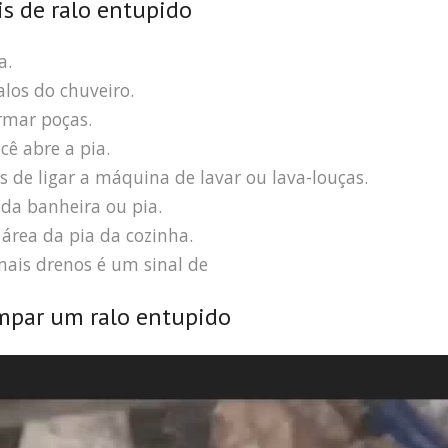
is de ralo entupido
a.
los do chuveiro.
rmar poças.
ê abre a pia.
s de ligar a máquina de lavar ou lava-louças.
da banheira ou pia.
área da pia da cozinha.
ais drenos é um sinal de
mpar um ralo entupido