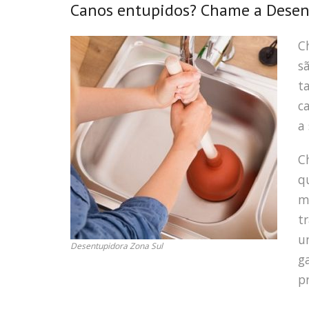
Canos entupidos? Chame a Desent
C
s
t
c
a
C
q
m
t
u
Desentupidora Zona Sul
g
pr