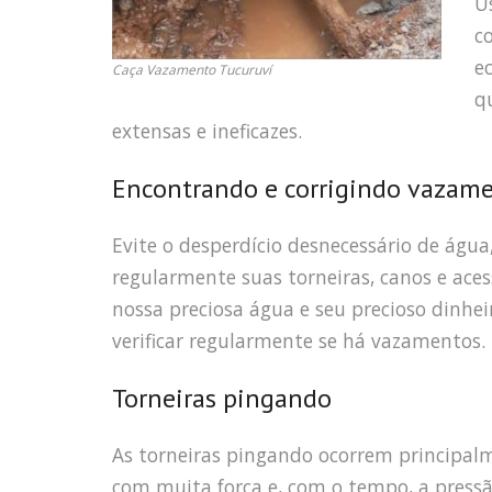
U
c
e
Caça Vazamento Tucuruví
q
extensas e ineficazes.
Encontrando e corrigindo vazam
Evite o desperdício desnecessário de água
regularmente suas torneiras, canos e ace
nossa preciosa água e seu precioso dinh
verificar regularmente se há vazamentos.
Torneiras pingando
As torneiras pingando ocorrem principal
com muita força e, com o tempo, a pressã