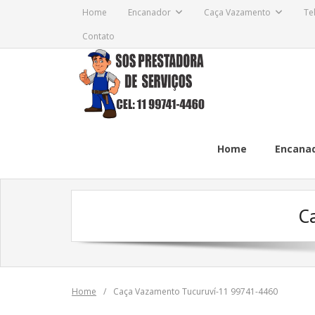
Skip
Home
Encanador
Caça Vazamento
Te
to
Contato
content
Home
Encana
C
Home
/
Caça Vazamento Tucuruví-11 99741-4460