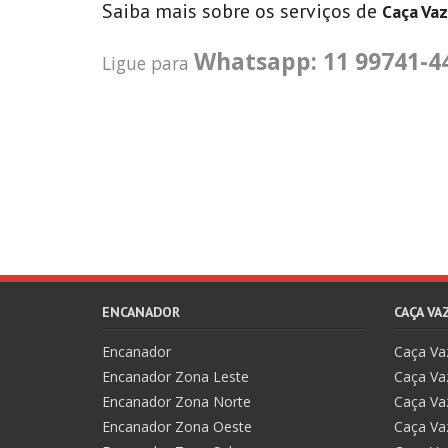
Saiba mais sobre os serviços de
Caça Va
Whatsapp: 11 99741-4
Ligue para
ENCANADOR
CAÇA V
Encanador
Caça V
Encanador Zona Leste
Caça Va
Encanador Zona Norte
Caça Va
Encanador Zona Oeste
Caça Va