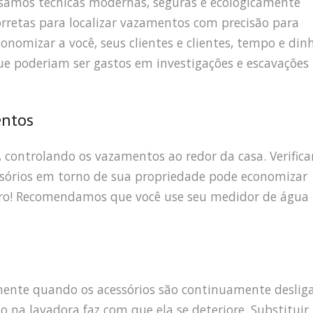
samos técnicas modernas, seguras e ecologicamente
orretas para localizar vazamentos com precisão para
conomizar a você, seus clientes e clientes, tempo e din
ue poderiam ser gastos em investigações e escavações
entos
, controlando os vazamentos ao redor da casa. Verifica
ssórios em torno de sua propriedade pode economizar
eiro! Recomendamos que você use seu medidor de água
mente quando os acessórios são continuamente deslig
o na lavadora faz com que ela se deteriore. Substitui