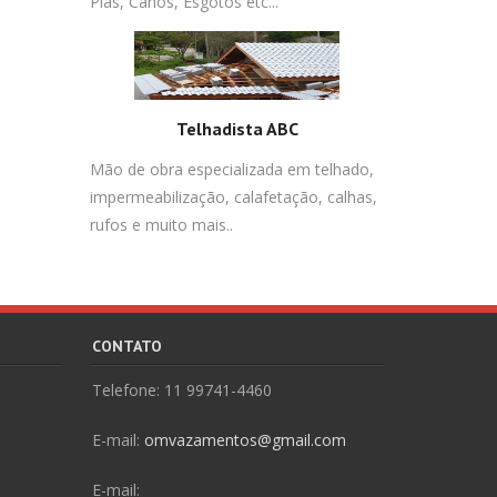
Pias, Canos, Esgotos etc...
Telhadista ABC
Mão de obra especializada em telhado,
impermeabilização, calafetação, calhas,
rufos e muito mais..
CONTATO
Telefone: 11 99741-4460
E-mail:
omvazamentos@gmail.com
E-mail: