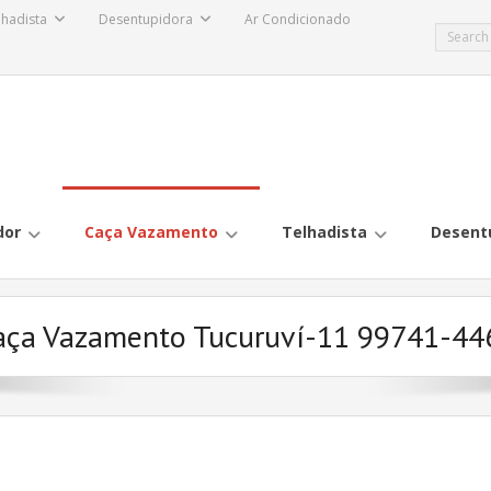
lhadista
Desentupidora
Ar Condicionado
dor
Caça Vazamento
Telhadista
Desent
aça Vazamento Tucuruví-11 99741-44