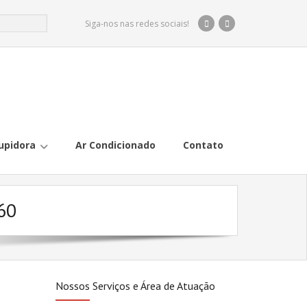
Siga-nos nas redes sociais!
upidora
Ar Condicionado
Contato
60
Nossos Serviços e Área de Atuação