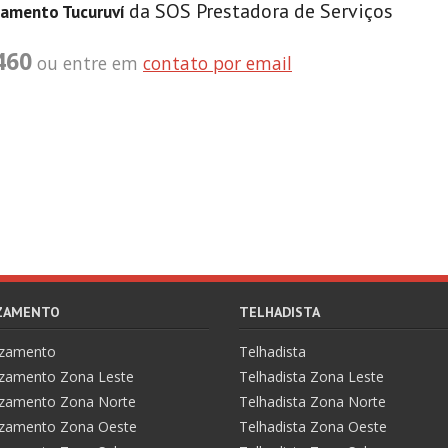
da SOS Prestadora de Serviços
zamento Tucuruví
460
ou entre em
contato por email
AZAMENTO
TELHADISTA
azamento
Telhadista
zamento Zona Leste
Telhadista Zona Leste
zamento Zona Norte
Telhadista Zona Norte
zamento Zona Oeste
Telhadista Zona Oeste