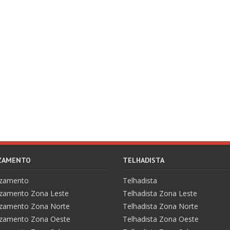
AZAMENTO
TELHADISTA
azamento
Telhadista
zamento Zona Leste
Telhadista Zona Leste
zamento Zona Norte
Telhadista Zona Norte
zamento Zona Oeste
Telhadista Zona Oeste