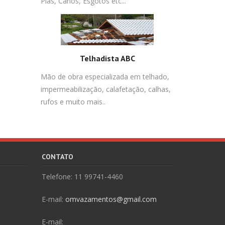
Pias, Canos, Esgotos etc...
Telhadista ABC
Mão de obra especializada em telhado,
impermeabilização, calafetação, calhas,
rufos e muito mais..
CONTATO
Telefone: 11 99741-4460
E-mail:
omvazamentos@gmail.com
E-mail: