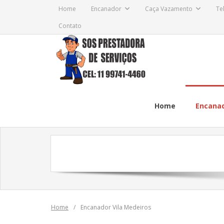
Skip
Home
Encanador
Caça Vazamento
Te
to
Contato
content
Home
Encana
Home
/
Encanador Vila Medeiros