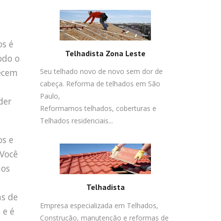
os é
Telhadista Zona Leste
odo o
necem
Seu telhado novo de novo sem dor de
cabeça. Reforma de telhados em São
Paulo,
der
Reformamos telhados, coberturas e
Telhados residenciais...
os e
 Você
mos
Telhadista
s de
Empresa especializada em Telhados,
 e é
Construção, manutenção e reformas de