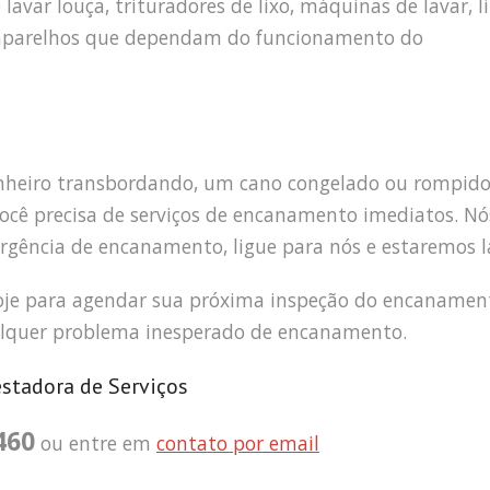
avar louça, trituradores de lixo, máquinas de lavar, l
s aparelhos que dependam do funcionamento do
heiro transbordando, um cano congelado ou rompid
ocê precisa de serviços de encanamento imediatos. Nó
rgência de encanamento, ligue para nós e estaremos l
je para agendar sua próxima inspeção do encanament
quer problema inesperado de encanamento.
estadora de Serviços
460
ou entre em
contato por email