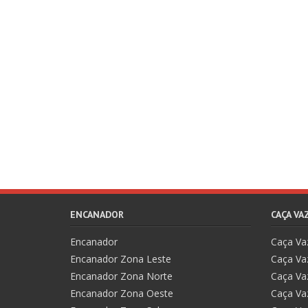
ENCANADOR
CAÇA V
Encanador
Caça V
Encanador Zona Leste
Caça Va
Encanador Zona Norte
Caça Va
Encanador Zona Oeste
Caça Va