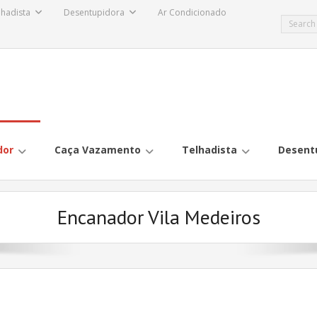
lhadista
Desentupidora
Ar Condicionado
dor
Caça Vazamento
Telhadista
Desent
Encanador Vila Medeiros