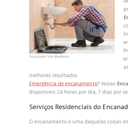
N
p
E
c
l
e
P
Encanador Vila Medeiros
e
a
melhores resultados.
Emergência de encanamento
? Nosso
Enca
disponíveis 24 horas por dia, 7 dias por s
Serviços Residenciais do Encanad
O encanamento é uma daquelas coisas em 