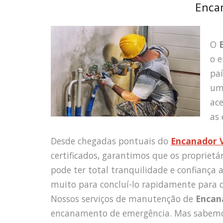
Encan
O
o e
pa
um
ace
as 
Desde chegadas pontuais do
Encanador V
certificados, garantimos que os proprietár
pode ter total tranquilidade e confiança 
muito para concluí-lo rapidamente para q
Nossos serviços de manutenção de
Encan
encanamento de emergência. Mas sabemos