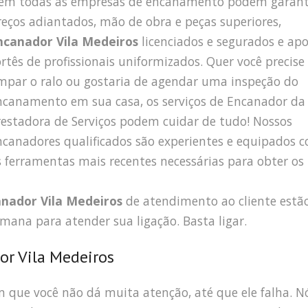
em todas as empresas de encanamento podem garant
reços adiantados, mão de obra e peças superiores,
ncanador Vila Medeiros
licenciados e segurados e apo
ortês de profissionais uniformizados. Quer você precise
impar o ralo ou gostaria de agendar uma inspeção do
ncanamento em sua casa, os serviços de Encanador da
restadora de Serviços podem cuidar de tudo! Nossos
ncanadores qualificados são experientes e equipados 
s ferramentas mais recentes necessárias para obter os
nador Vila Medeiros
de atendimento ao cliente estã
emana para atender sua ligação. Basta ligar.
or Vila Medeiros
que você não dá muita atenção, até que ele falha. N