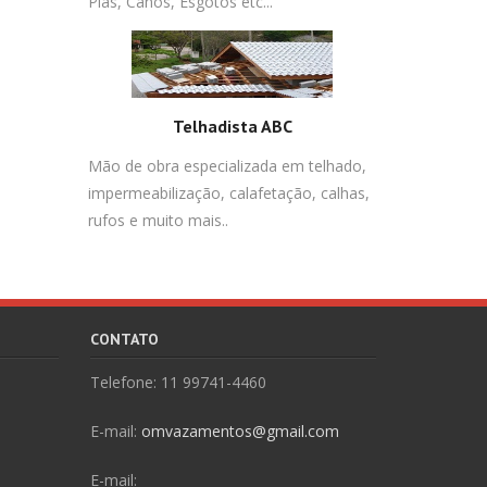
Pias, Canos, Esgotos etc...
Telhadista ABC
Mão de obra especializada em telhado,
impermeabilização, calafetação, calhas,
rufos e muito mais..
CONTATO
Telefone: 11 99741-4460
E-mail:
omvazamentos@gmail.com
E-mail: