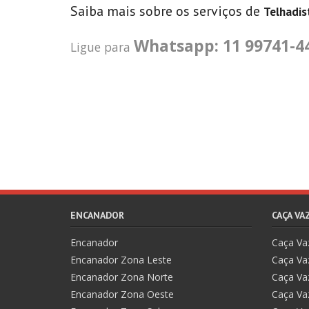
Saiba mais sobre os serviços de
Telhadis
Whatsapp: 11 99741-4
Ligue para
ENCANADOR
CAÇA V
Encanador
Caça V
Encanador Zona Leste
Caça Va
Encanador Zona Norte
Caça Va
Encanador Zona Oeste
Caça Va