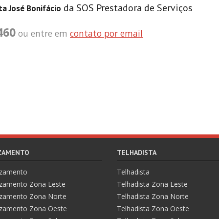
da SOS Prestadora de Serviços
ta José Bonifácio
460
ou entre em
contato por email
AZAMENTO
TELHADISTA
azamento
Telhadista
zamento Zona Leste
Telhadista Zona Leste
zamento Zona Norte
Telhadista Zona Norte
zamento Zona Oeste
Telhadista Zona Oeste