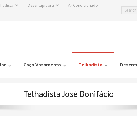
lhadista
Desentupidora
Ar Condicionado
dor
Caça Vazamento
Telhadista
Desent
Telhadista José Bonifácio