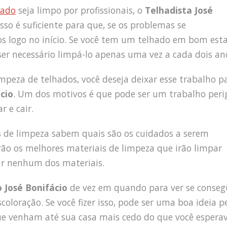
hado
seja limpo por profissionais, o
Telhadista José
so é suficiente para que, se os problemas se
os logo no início. Se você tem um telhado em bom est
ser necessário limpá-lo apenas uma vez a cada dois an
mpeza de telhados, você deseja deixar esse trabalho p
cio
. Um dos motivos é que pode ser um trabalho peri
r e cair.
is de limpeza sabem quais são os cuidados a serem
rão os melhores materiais de limpeza que irão limpar
r nenhum dos materiais.
 José Bonifácio
de vez em quando para ver se conseg
oloração. Se você fizer isso, pode ser uma boa ideia p
ue venham até sua casa mais cedo do que você esperav