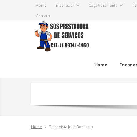
Skip
Home
Encanador
Caça Vazamento
Te
to
Contato
content
Home
Encana
Home
/
Telhadista José Bonifácio