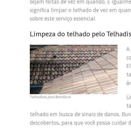
sejam feitas de vez em quando. É igualme
significa limpar o telhado de vez em quan
sobre este serviço essencial.
Limpeza do telhado pelo Telhadis
A
c
E
t
á
U
Telhadista José Bonifácio
t
telhado em busca de sinais de danos. Bur
descobertos, para que você possa cuidar 