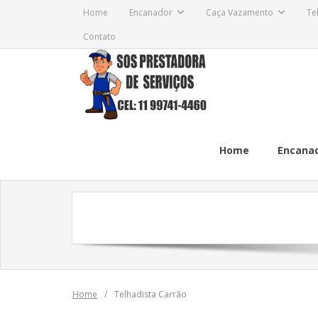
Skip
Home
Encanador
Caça Vazamento
Te
to
Contato
content
Home
Encana
Home
/
Telhadista Carrão