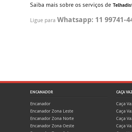
Saiba mais sobre os serviços de
Telhadis
Whatsapp: 11 99741-4
Ligue para
ENCANADOR
CAÇA V
Encanador
Caça V
Encanador Zona Leste
Caça Va
Encanador Zona Norte
Caça Va
Encanador Zona Oeste
Caça Va