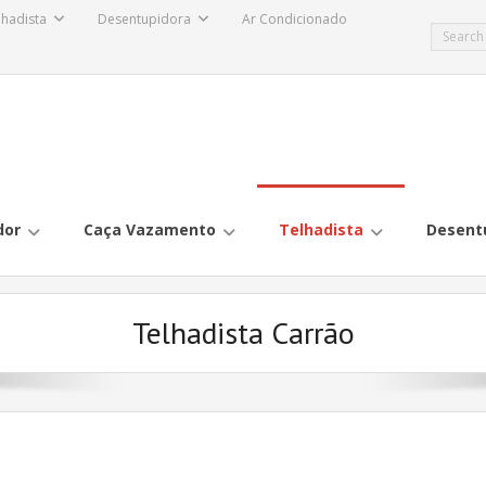
lhadista
Desentupidora
Ar Condicionado
dor
Caça Vazamento
Telhadista
Desent
Telhadista Carrão