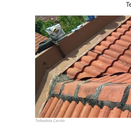
T
Telhadista Carrão