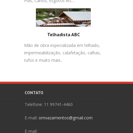
Pias, Canos, Esgotos etc...
Telhadista ABC
Mão de obra especializada em telhado,
impermeabilização, calafetação, calhas,
rufos e muito mais..
CONTATO
Telefone: 11 99741-4460
E-mail:
omvazamentos@gmail.com
E-mail: