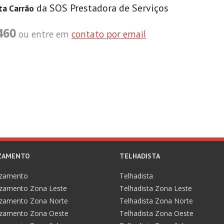
da SOS Prestadora de Serviços
ta Carrão
460
ou entre em
contato por email
AZAMENTO
TELHADISTA
azamento
Telhadista
zamento Zona Leste
Telhadista Zona Leste
zamento Zona Norte
Telhadista Zona Norte
zamento Zona Oeste
Telhadista Zona Oeste