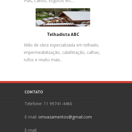
Pias, Canos, Esgotos etc...
Telhadista ABC
Mão de obra especializada em telhado,
impermeabilização, calafetação, calhas,
rufos e muito mais..
CONTATO
Telefone: 11 99741-4460
E-mail:
omvazamentos@gmail.com
E-mail: