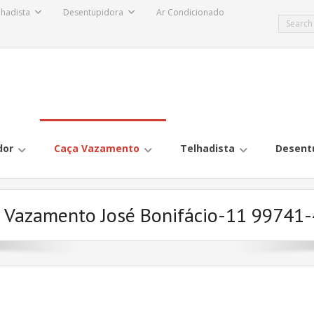
lhadista
Desentupidora
Ar Condicionado
dor
Caça Vazamento
Telhadista
Desent
 Vazamento José Bonifácio-11 99741