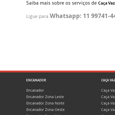
Saiba mais sobre os serviços de
Caça Va
Whatsapp: 11 99741-4
Ligue para
ENCANADOR
CAÇA V
Encanador
Caça V
Encanador Zona Leste
Caça Va
Encanador Zona Norte
Caça Va
Encanador Zona Oeste
Caça Va