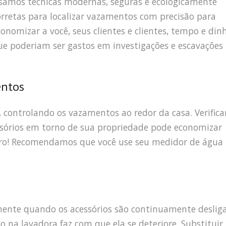
samos técnicas modernas, seguras e ecologicamente
orretas para localizar vazamentos com precisão para
conomizar a você, seus clientes e clientes, tempo e din
ue poderiam ser gastos em investigações e escavações
entos
, controlando os vazamentos ao redor da casa. Verifica
ssórios em torno de sua propriedade pode economizar
eiro! Recomendamos que você use seu medidor de água
mente quando os acessórios são continuamente deslig
o na lavadora faz com que ela se deteriore. Substitui