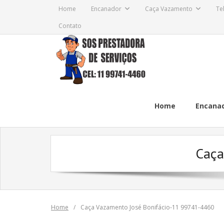
Skip
Home
Encanador
Caça Vazamento
Te
to
Contato
content
Home
Encana
Caça
Home
/
Caça Vazamento José Bonifácio-11 99741-4460