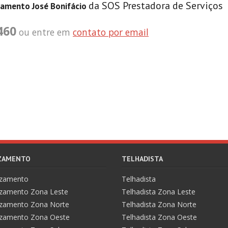
da SOS Prestadora de Serviços
zamento José Bonifácio
460
ou entre em
contato por email
AZAMENTO
TELHADISTA
azamento
Telhadista
zamento Zona Leste
Telhadista Zona Leste
zamento Zona Norte
Telhadista Zona Norte
zamento Zona Oeste
Telhadista Zona Oeste