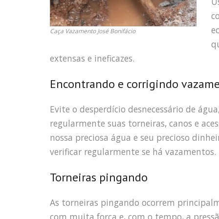
U
c
e
Caça Vazamento José Bonifácio
q
extensas e ineficazes.
Encontrando e corrigindo vazam
Evite o desperdício desnecessário de água
regularmente suas torneiras, canos e ace
nossa preciosa água e seu precioso dinh
verificar regularmente se há vazamentos.
Torneiras pingando
As torneiras pingando ocorrem principal
com muita força e, com o tempo, a pressã