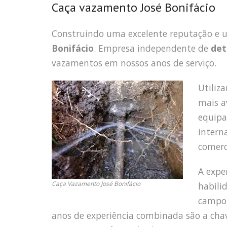
Caça vazamento José Bonifácio
Construindo uma excelente reputação e
Bonifácio
. Empresa independente de
det
vazamentos em nossos anos de serviço.
Utiliz
mais a
equipa
intern
comerc
A expe
Caça Vazamento José Bonifácio
habili
campo 
anos de experiência combinada são a cha