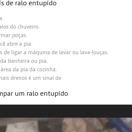
is de ralo entupido
a.
los do chuveiro.
rmar poças.
ê abre a pia.
s de ligar a máquina de lavar ou lava-louças.
da banheira ou pia.
área da pia da cozinha.
ais drenos é um sinal de
mpar um ralo entupido