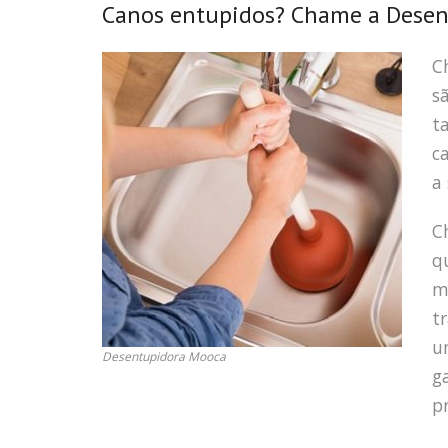
Canos entupidos? Chame a Desent
C
s
t
c
a
C
q
m
t
u
Desentupidora Mooca
g
pr