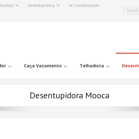
lhadista
Desentupidora
Ar Condicionado
dor
Caça Vazamento
Telhadista
Desent
Desentupidora Mooca