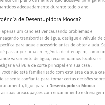
ferece um plano de manutenção acessível para garant
 mantidos adequadamente durante todo o ano.
gência de Desentupidora Mooca?
e apenas um cano estiver causando problemas e
meaçando transbordar de água, desligue a válvula de 
specífica para aquele acessório antes de obter ajuda. S
ocê passar por uma emergência de drenagem, como u
rande vazamento de água, recomendamos localizar e
esligar a válvula de corte principal em sua casa .
e você não está familiarizado com esta área da sua cas
ão se sente confiante para tomar certas decisões sobre
ncanamento, ligue para a
Desentupidora Mooca
s as suas preocupações com encanamento e drenagem