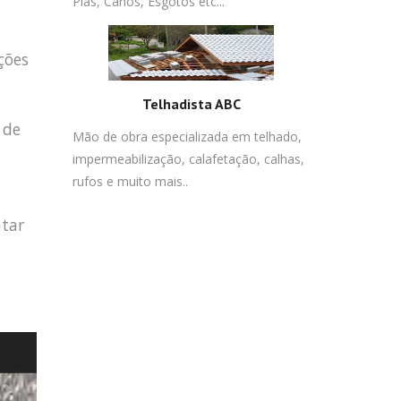
Pias, Canos, Esgotos etc...
ções
Telhadista ABC
 de
Mão de obra especializada em telhado,
impermeabilização, calafetação, calhas,
rufos e muito mais..
atar