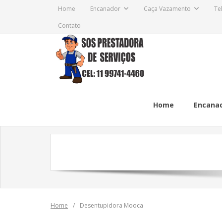
Skip
Home
Encanador
Caça Vazamento
Te
to
Contato
content
Home
Encana
Home
/
Desentupidora Mooca