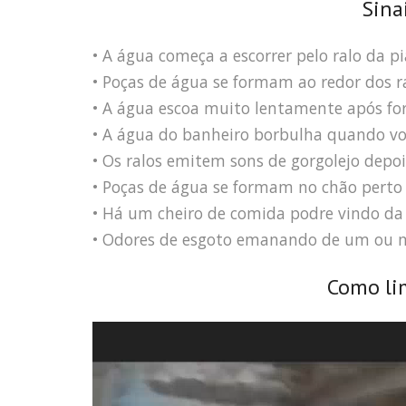
Sina
• A água começa a escorrer pelo ralo da pi
• Poças de água se formam ao redor dos ra
• A água escoa muito lentamente após fo
• A água do banheiro borbulha quando voc
• Os ralos emitem sons de gorgolejo depoi
• Poças de água se formam no chão perto 
• Há um cheiro de comida podre vindo da 
• Odores de esgoto emanando de um ou m
Como li
Tocador
de
vídeo