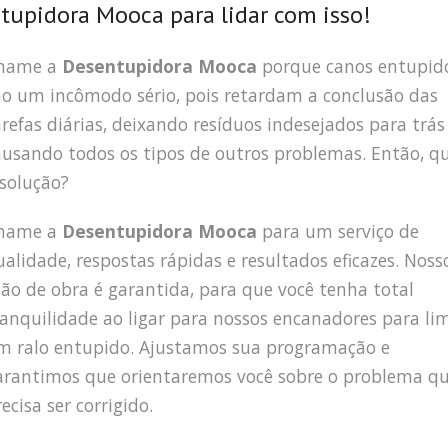
upidora Mooca para lidar com isso!
hame a
Desentupidora Mooca
porque canos entupid
ão um incômodo sério, pois retardam a conclusão das
arefas diárias, deixando resíduos indesejados para trás
ausando todos os tipos de outros problemas. Então, qu
 solução?
hame a
Desentupidora Mooca
para um serviço de
ualidade, respostas rápidas e resultados eficazes. Noss
ão de obra é garantida, para que você tenha total
ranquilidade ao ligar para nossos encanadores para li
m ralo entupido. Ajustamos sua programação e
arantimos que orientaremos você sobre o problema q
ecisa ser corrigido.