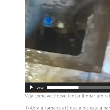
00:00
Veja como você deve tentar limpar um ra
1) Abra a torneira até que a pia esteja p