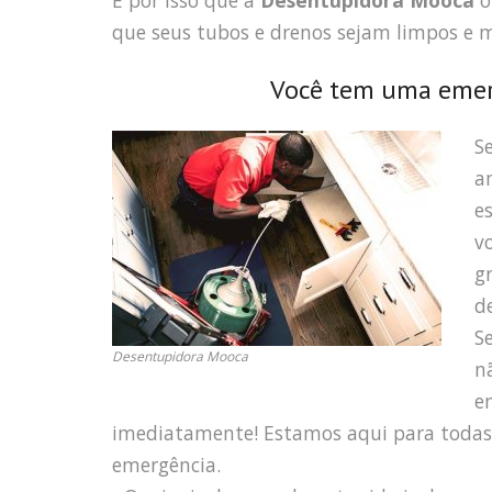
É por isso que a
Desentupidora Mooca
o
que seus tubos e drenos sejam limpos e
Você tem uma emer
S
a
e
v
g
d
S
Desentupidora Mooca
n
e
imediatamente! Estamos aqui para toda
emergência.