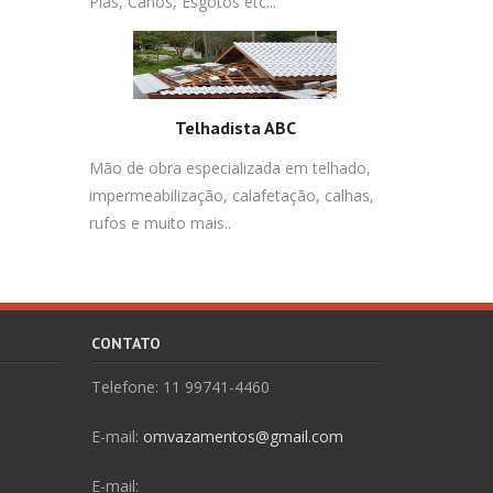
Pias, Canos, Esgotos etc...
Telhadista ABC
Mão de obra especializada em telhado,
impermeabilização, calafetação, calhas,
rufos e muito mais..
CONTATO
Telefone: 11 99741-4460
E-mail:
omvazamentos@gmail.com
E-mail: