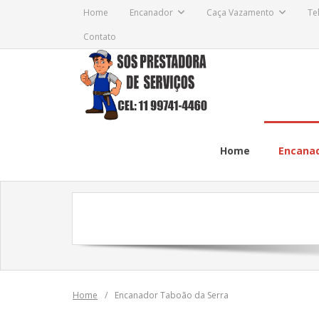
Skip
Home
Encanador
Caça Vazamento
Te
to
Contato
content
Home
Encana
Home
/
Encanador Taboão da Serra