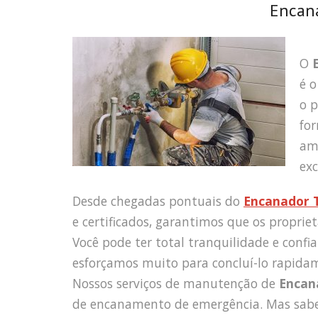
Encana
O
é o
o 
fo
ami
exc
Desde chegadas pontuais do
Encanador 
e certificados, garantimos que os propriet
Você pode ter total tranquilidade e confi
esforçamos muito para concluí-lo rapidam
Nossos serviços de manutenção de
Encan
de encanamento de emergência. Mas sabe