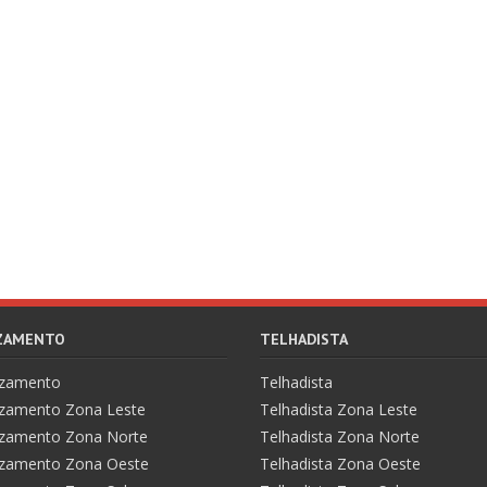
AZAMENTO
TELHADISTA
azamento
Telhadista
zamento Zona Leste
Telhadista Zona Leste
zamento Zona Norte
Telhadista Zona Norte
zamento Zona Oeste
Telhadista Zona Oeste