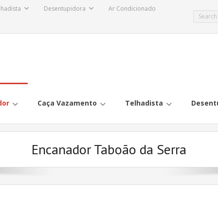
lhadista
Desentupidora
Ar Condicionado
dor
Caça Vazamento
Telhadista
Desent
Encanador Taboão da Serra