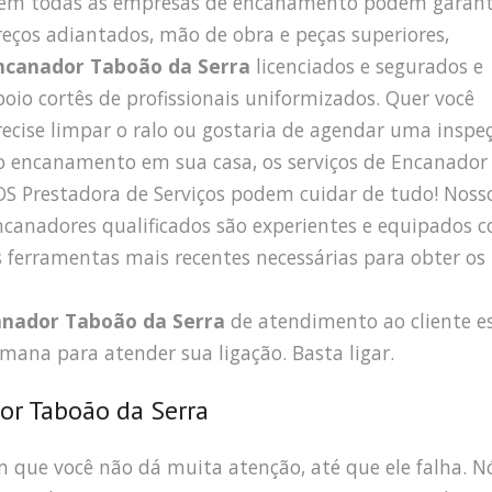
em todas as empresas de encanamento podem garant
reços adiantados, mão de obra e peças superiores,
ncanador Taboão da Serra
licenciados e segurados e
poio cortês de profissionais uniformizados. Quer você
recise limpar o ralo ou gostaria de agendar uma inspe
o encanamento em sua casa, os serviços de Encanador
OS Prestadora de Serviços podem cuidar de tudo! Noss
ncanadores qualificados são experientes e equipados 
s ferramentas mais recentes necessárias para obter os
anador Taboão da Serra
de atendimento ao cliente e
emana para atender sua ligação. Basta ligar.
or Taboão da Serra
que você não dá muita atenção, até que ele falha. N