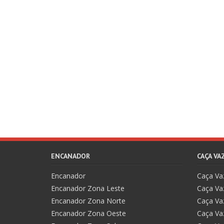
ENCANADOR
CAÇA V
Encanador
Caça V
Encanador Zona Leste
Caça Va
Encanador Zona Norte
Caça Va
Encanador Zona Oeste
Caça Va