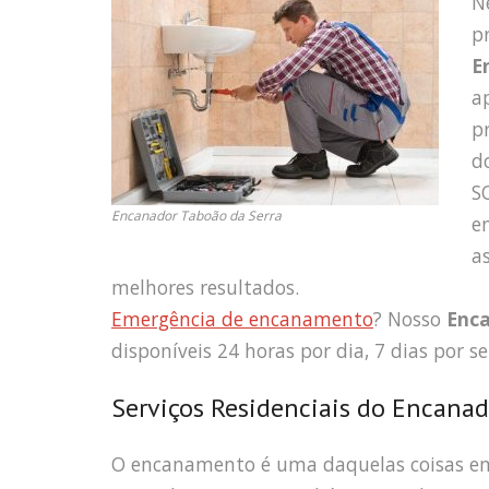
N
p
E
a
p
d
S
Encanador Taboão da Serra
e
a
melhores resultados.
Emergência de encanamento
? Nosso
Enc
disponíveis 24 horas por dia, 7 dias por s
Serviços Residenciais do Encanad
O encanamento é uma daquelas coisas em 